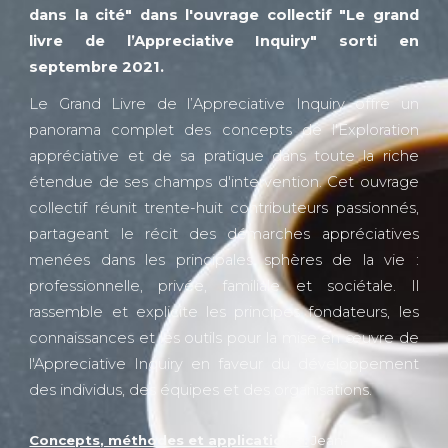
dans la cité" dans l'ouvrage collectif "Le grand
livre de l’Appreciative Inquiry" sorti en
septembre 2021.
Le Grand Livre de l’Appreciative Inquiry offre un
panorama complet des concepts de l'Exploration
appréciative et de sa pratique dans toute la riche
étendue de ses champs d'intervention. Cet ouvrage
collectif réunit trente-huit contributeurs passionnés,
partageant le récit des démarches appréciatives
menées dans les principales sphères de la vie :
professionnelle, privée, familiale et sociétale. Il
rassemble et explicite les principes fondateurs, les
connaissances et les outils pour la mise en œuvre de
l'Appreciative Inquiry en faveur du développement
des individus, des équipes et des organisations.
Concepts, méthodes et applications :
Jean-