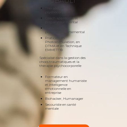
BOUBAULT
Thérapeute
psychocorporel
Coach appréciatif et
préparateur mental
Sophrologue
psychocomportemental
Praticien en
Photostimulation, en
DTMA et en Technique
EMMETT©
Spécialisé dans la gestion des
chocs traumatiques et la
thérapie psychocorporelle
Formateur en
management humaniste
et intelligence
émotionnelle en
entreprise
Biohacker, Humanager
Secouriste en santé
mentale