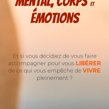
Mental, corps
et
Émotions
Et si vous décidiez de vous faire
accompagner pour vous
LIB
É
RER
de ce qui vous empêche de
VIVRE
pleinement ?